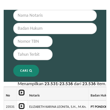
CARI
Menampilkan
23.531-23.536
dari
23.536
item.
No
Notaris
Badan Huku
23531
ELIZABETH KARINA LEONITA, S.H., M.Kn.
PT PONDOK 