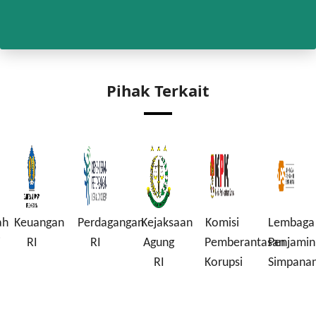
Pihak Terkait
ah
Keuangan
Perdagangan
Kejaksaan
Komisi
Lembaga
i
RI
RI
Agung
Pemberantasan
Penjamin
RI
Korupsi
Simpana