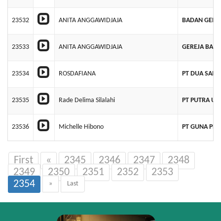
23532
ANITA ANGGAWIDJAJA
BADAN GEREJ
23533
ANITA ANGGAWIDJAJA
GEREJA BADA
23534
ROSDAFIANA
PT DUA SAM
23535
Rade Delima Silalahi
PT PUTRA UT
23536
Michelle Hibono
PT GUNA PE
First
«
2345
2346
2347
2348
2349
2350
2351
2352
2353
2354
»
Last