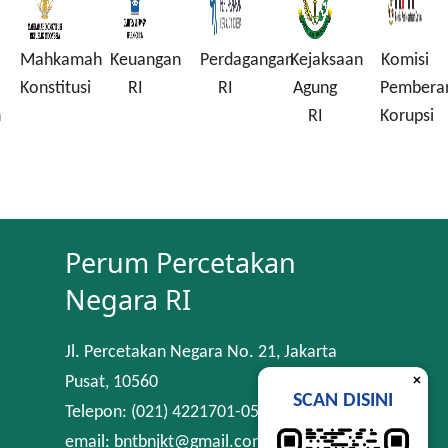
Mahkamah
Keuangan
Perdagangan
Kejaksaan
Komisi
Konstitusi
RI
RI
Agung
Pembera
n
RI
Korupsi
Perum Percetakan
Negara RI
Jl. Percetakan Negara No. 21, Jakarta
×
Pusat, 10560
SCAN DISINI
Telepon: (021) 4221701-05
email: bntbnjkt@gmail.com