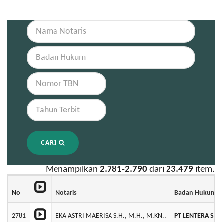
CARI
Menampilkan
2.781-2.790
dari
23.479
item.
No
Notaris
Badan Hukum
2781
EKA ASTRI MAERISA S.H., M.H., M.KN.,
PT LENTERA SA