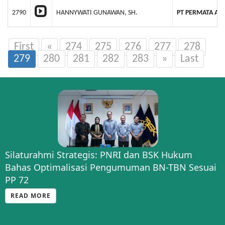
2790
HANNYWATI GUNAWAN, SH.
PT PERMATA AG
First
«
274
275
276
277
278
279
280
281
282
283
»
Last
Silaturahmi Strategis: PNRI dan BSK Hukum
Bahas Optimalisasi Pengumuman BN-TBN Sesuai
PP 72
READ MORE