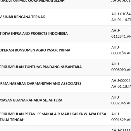
AYASAN UMMUL QURA HIDAYATULLAH
AHU-AH.01
AHU-01084
V SINAR KENCANA TERNAK
AH.01.14.
AHU-
T DIYA INFRA AND PROJECTS INDONESIA
0112341.A
AHU-
OPERASI KONSUMEN AGRO PASOK PRIMA
0000184.A
AHU-
ERKUMPULAN TUNTUNG PANDANG NUSANTARA
0006090.A
AHU-00005
IRMA NABABAN DARMANSYAH AND ASSOCIATES
AH.01.18.
AHU-
AYASAN BUANA RAHARJA SEJAHTERA
0032346.A
ERKUMPULAN PETANI PEMAKAI AIR MAJU KARYA WIJAYA DESA
AHU-
ENUA TENGAH
0001629.A
AHU-01111