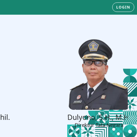
LOGIN
Dulyono, S.H., M.H.
Direktur Tata Negara