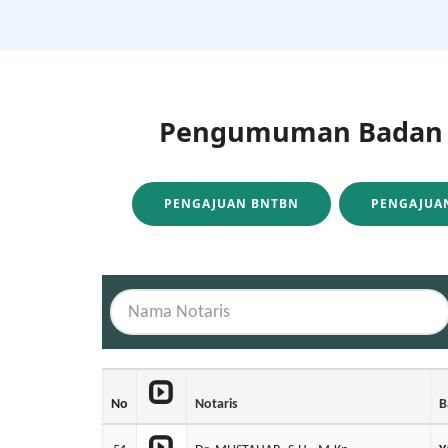
Pengumuman Badan H
PENGAJUAN BNTBN
PENGAJUAN
No
Notaris
B