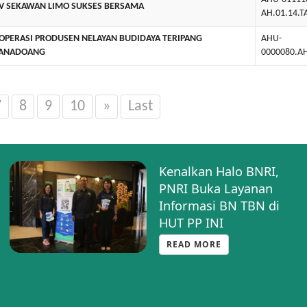
V SEKAWAN LIMO SUKSES BERSAMA
AH.01.14.
OPERASI PRODUSEN NELAYAN BUDIDAYA TERIPANG
AHU-
ANADOANG
0000080.A
7
8
9
10
»
Last
Kenalkan Halo BNRI,
PNRI Buka Layanan
Informasi BN TBN di
HUT PP INI
READ MORE