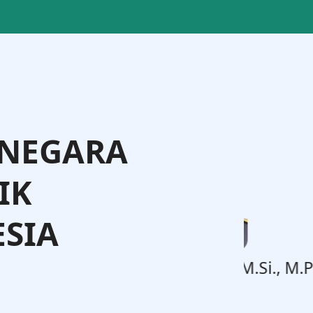
 NEGARA
IK
SIA
ting Langi, S.IP., M.Si., M.Phil.
Direktur Badan Usaha