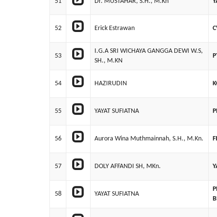
51
Dr. MUSTAHAR, S.H., M.Kn
Y
52
Erick Estrawan
C
I.G.A SRI WICHAYA GANGGA DEWI W.S,
53
P
SH., M.KN
54
HAZIRUDIN
K
55
YAYAT SUFIATNA
P
56
Aurora Wina Muthmainnah, S.H., M.Kn.
F
57
DOLY AFFANDI SH, MKn.
Y
P
58
YAYAT SUFIATNA
B