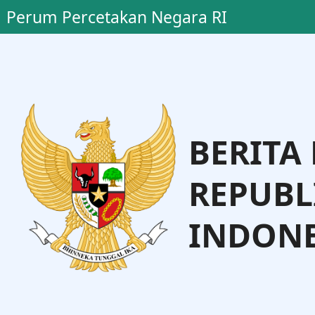
Perum Percetakan Negara RI
BERITA
REPUBL
INDONE
o, S.H., M.H.
Dr. Andi Talet
Administrasi Hukum Umum