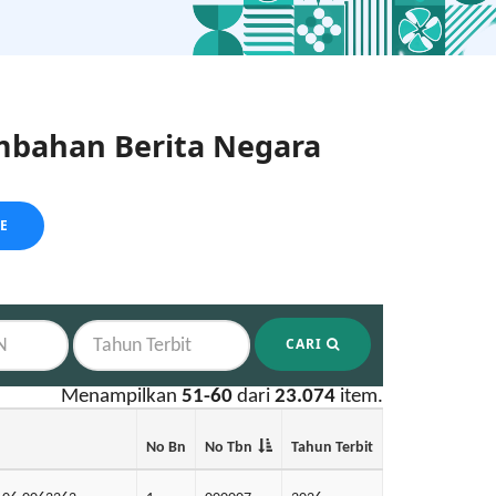
bahan Berita Negara
LE
CARI
Menampilkan
51-60
dari
23.074
item.
No Bn
No Tbn
Tahun Terbit