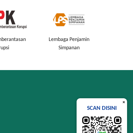
mberantasan
Lembaga Penjamin
Perind
rupsi
Simpanan
×
SCAN DISINI