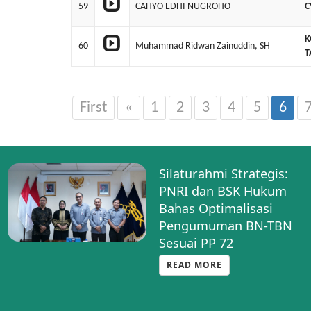
59
CAHYO EDHI NUGROHO
C
K
60
Muhammad Ridwan Zainuddin, SH
T
First
«
1
2
3
4
5
6
Silaturahmi Strategis:
PNRI dan BSK Hukum
Bahas Optimalisasi
Pengumuman BN-TBN
Sesuai PP 72
READ MORE