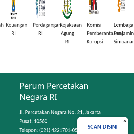
uangan
Perdagangan
Kejaksaan
Komisi
Lembaga
Per
I
RI
Agung
Pemberantasan
Penjamin
RI
Korupsi
Simpanan
Perum Percetakan
Negara RI
Jl. Percetakan Negara No. 21, Jakarta
×
Pusat, 10560
SCAN DISINI
Telepon: (021) 4221701-05