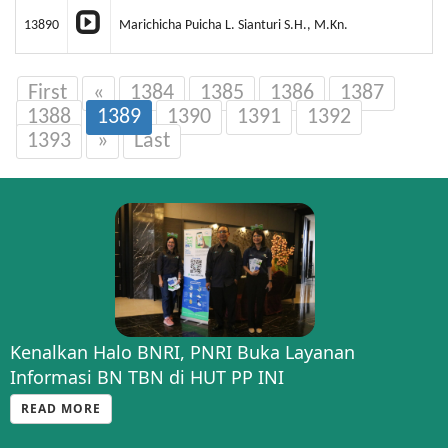
13890
Marichicha Puicha L. Sianturi S.H., M.Kn.
First
«
1384
1385
1386
1387
1388
1389
1390
1391
1392
1393
»
Last
Kenalkan Halo BNRI, PNRI Buka Layanan
Informasi BN TBN di HUT PP INI
READ MORE