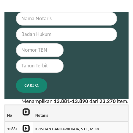
CARI
Menampilkan
13.881-13.890
dari
23.270
item.
No
Notaris
13881
KRISTIAN GANDAWIDJAJA, S.H., M.Kn.