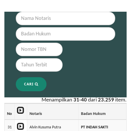
CARI
Menampilkan
31-40
dari
23.259
item.
No
Notaris
Badan Hukum
31
Alvin Kusuma Putra
PT INDAH SAKTI