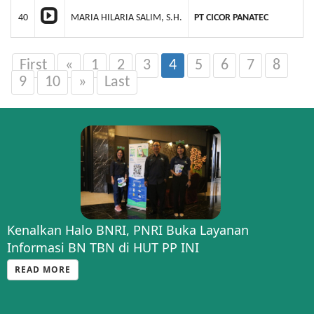
40
MARIA HILARIA SALIM, S.H.
PT CICOR PANATEC
First
«
1
2
3
4
5
6
7
8
9
10
»
Last
Kenalkan Halo BNRI, PNRI Buka Layanan
Informasi BN TBN di HUT PP INI
READ MORE