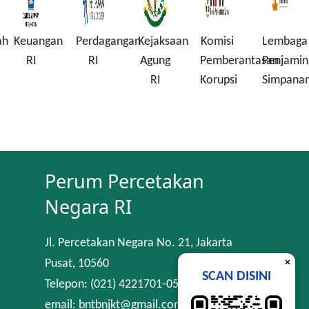
ah
Keuangan
Perdagangan
Kejaksaan
Komisi
Lembaga
i
RI
RI
Agung
Pemberantasan
Penjamin
RI
Korupsi
Simpana
Perum Percetakan
Negara RI
Jl. Percetakan Negara No. 21, Jakarta
×
Pusat, 10560
SCAN DISINI
Telepon: (021) 4221701-05
email: bntbnjkt@gmail.com