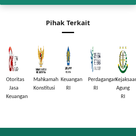
Pihak Terkait
Otoritas
Mahkamah
Keuangan
Perdagangan
Kejaksaa
a
Jasa
Konstitusi
RI
RI
Agung
Keuangan
RI