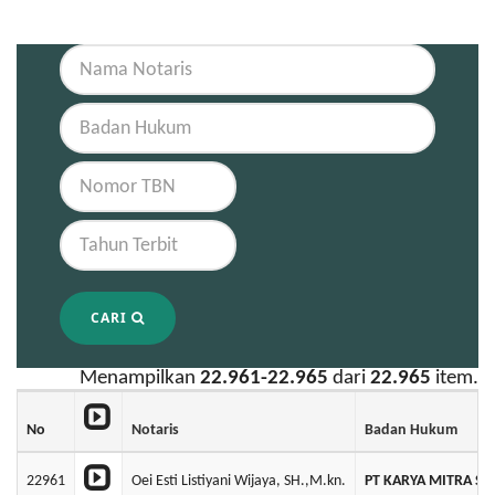
CARI
Menampilkan
22.961-22.965
dari
22.965
item.
No
Notaris
Badan Hukum
22961
Oei Esti Listiyani Wijaya, SH.,M.kn.
PT KARYA MITRA SE