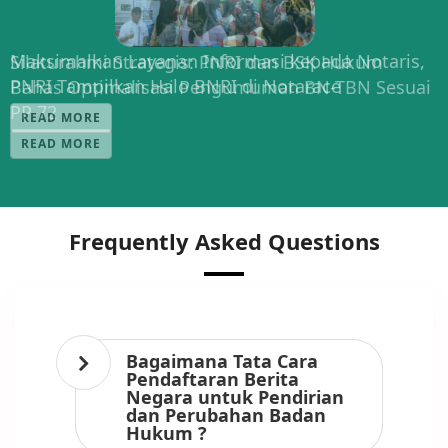
Maksimalkan Layanan Informasi kepada Notaris,
Silaturahmi Strategis: PNRI dan BSK Hukum
PNRI Tampilkan Halo BNRI di Notarace
Bahas Optimalisasi Pengumuman BN-TBN Sesuai
PP 72
READ MORE
READ MORE
Frequently Asked Questions
Bagaimana Tata Cara
Pendaftaran Berita
Negara untuk Pendirian
dan Perubahan Badan
Hukum ?