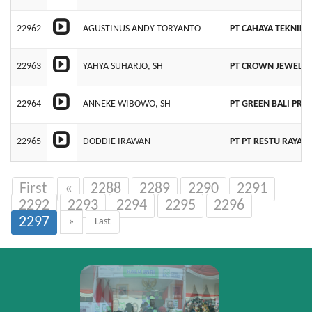
22962
AGUSTINUS ANDY TORYANTO
PT CAHAYA TEKNIK
22963
YAHYA SUHARJO, SH
PT CROWN JEWELLE
22964
ANNEKE WIBOWO, SH
PT GREEN BALI PRO
22965
DODDIE IRAWAN
PT PT RESTU RAYA 
First
«
2288
2289
2290
2291
2292
2293
2294
2295
2296
2297
»
Last