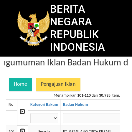
BERITA
NEGARA
REPUBLIK
INDONESIA
ngumuman Iklan Badan Hukum dal
Home
Pengajuan Iklan
Menampilkan
101-110
dari
30.935
item.
No
Kategori Bakum
Badan Hukum
101
Swasta
PT. GEMILANG CIPTA KREASI