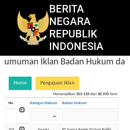
BERITA
NEGARA
REPUBLIK
INDONESIA
gumuman Iklan Badan Hukum dalam
Home
Pengajuan Iklan
Menampilkan
101-110
dari
30.935
item.
No
Kategori Bakum
Badan Hukum
101
Swasta
PT Sumur Rejeki (Dalam Pailit)