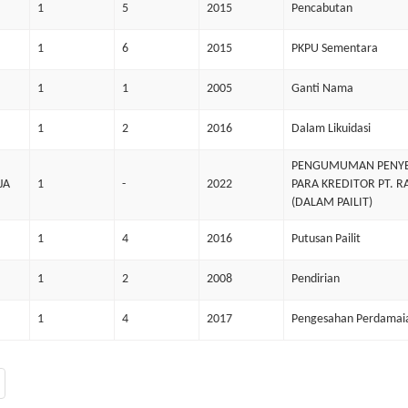
1
5
2015
Pencabutan
1
6
2015
PKPU Sementara
1
1
2005
Ganti Nama
1
2
2016
Dalam Likuidasi
PENGUMUMAN PENYEDI
JA
1
-
2022
PARA KREDITOR PT. 
(DALAM PAILIT)
1
4
2016
Putusan Pailit
1
2
2008
Pendirian
1
4
2017
Pengesahan Perdamai