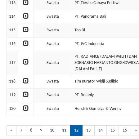
113
Swasta
PT. Tiesico Cahaya Pertiwi
114
Swasta
PT. Panorama Bali
115
Swasta
Ton Bi
116
Swasta
PT. JVC Indonesia
PT. RADIANCE (DALAM PAILIT) DAN
117
Swasta
SOENARIO HARJANTO ONGKOWIDJA
(DALAM PAILIT)
118
Swasta
Tim Kurator Widji Sudibio
119
Swasta
PT. Refanly
120
Swasta
Hendrik Gomulya & Wenny
«
7
8
9
10
11
12
13
14
15
16
»