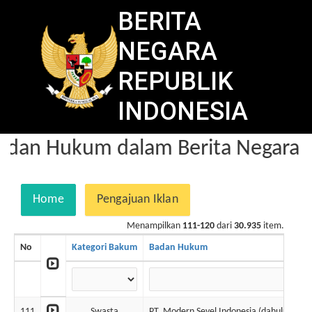
BERITA
NEGARA
REPUBLIK
INDONESIA
dan Hukum dalam Berita Negara
Home
Pengajuan Iklan
Menampilkan
111-120
dari
30.935
item.
No
Kategori Bakum
Badan Hukum
111
Swasta
PT. Modern Sevel Indonesia (dahulu bern