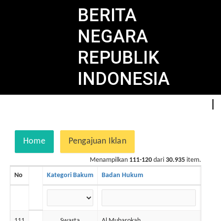
BERITA
NEGARA
REPUBLIK
INDONESIA
P
Home
Pengajuan Iklan
Menampilkan
111-120
dari
30.935
item.
No
Kategori Bakum
Badan Hukum
No. 
111
Swasta
Al Mubarokah
7