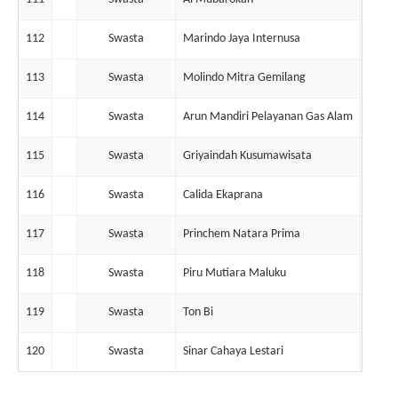
112
Swasta
Marindo Jaya Internusa
7
113
Swasta
Molindo Mitra Gemilang
7
114
Swasta
Arun Mandiri Pelayanan Gas Alam
7
115
Swasta
Griyaindah Kusumawisata
7
116
Swasta
Calida Ekaprana
7
117
Swasta
Princhem Natara Prima
8
118
Swasta
Piru Mutiara Maluku
8
119
Swasta
Ton Bi
1
120
Swasta
Sinar Cahaya Lestari
6