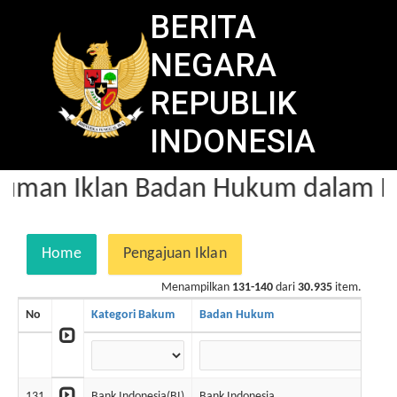
BERITA
NEGARA
REPUBLIK
INDONESIA
man Iklan Badan Hukum dalam Be
Home
Pengajuan Iklan
Menampilkan
131-140
dari
30.935
item.
No
Kategori Bakum
Badan Hukum
131
Bank Indonesia(BI)
Bank Indonesia