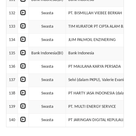
132
Swasta
PT. BISMILLAH VIEBEE BERKAH
133
Swasta
TIM KURATOR PT CIPTA ALAM BAHAGIA
134
Swasta
JLIM PALMOIL ENZINERING
135
Bank Indonesia(BI)
Bank Indonesia
136
Swasta
PT MAULANA KARYA PERSADA
137
Swasta
Selvi (dalam PKPU), Valerie Evania Lim
138
Swasta
PT HARTY JASA INDONESIA (dalam likuid
139
Swasta
PT. MULTI ENERGY SERVICE
140
Swasta
PT JARINGAN DIGITAL KEPULAUAN SER