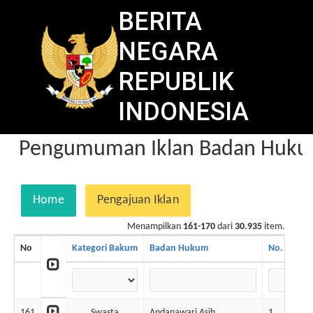
BERITA
NEGARA
REPUBLIK
INDONESIA
Pengumuman Iklan Badan Hukum
Home
Pengajuan Iklan
Menampilkan
161-170
dari
30.935
item.
No
Kategori Bakum
Badan Hukum
No. BN
161
Swasta
Andanawari Asih
1