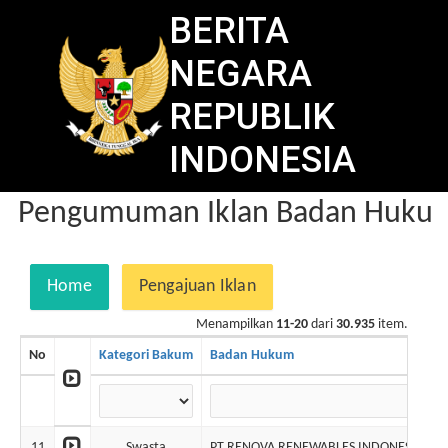
BERITA
NEGARA
REPUBLIK
INDONESIA
Pengumuman Iklan Badan Hukum 
Home
Pengajuan Iklan
Menampilkan
11-20
dari
30.935
item.
No
Kategori Bakum
Badan Hukum
11
Swasta
PT RENOVA RENEWABLES INDONESIA (dalam