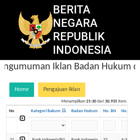
BERITA
NEGARA
REPUBLIK
INDONESIA
engumuman Iklan Badan Hukum dal
Home
Pengajuan Iklan
Menampilkan
21-30
dari
30.935
item.
No
Kategori Bakum
Badan Hukum
No. BN
No. Iklan
21
Bank Indonesia(BI)
Bank Indonesia
37
A-30