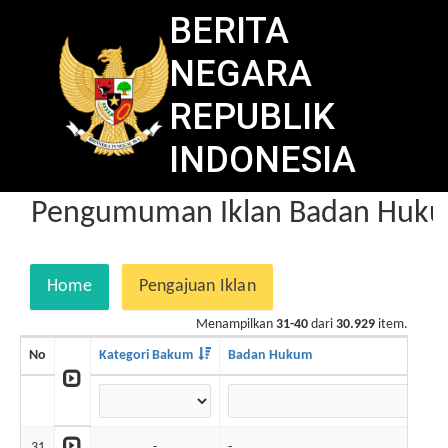
BERITA
NEGARA
REPUBLIK
INDONESIA
Pengumuman Iklan Badan Hukum
Home
Pengajuan Iklan
Menampilkan
31-40
dari
30.929
item.
No
Kategori Bakum
Badan Hukum
No
31
-
-
67