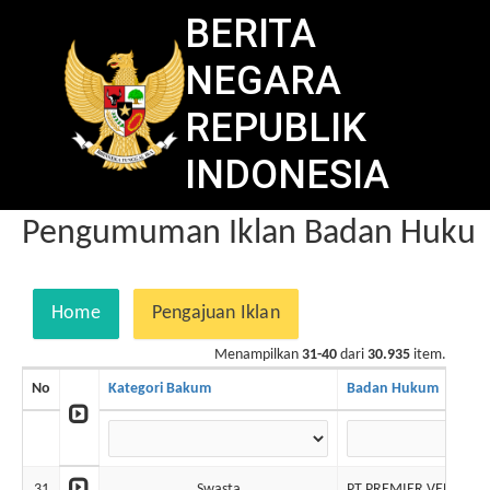
BERITA
NEGARA
REPUBLIK
INDONESIA
Pengumuman Iklan Badan Hukum 
Home
Pengajuan Iklan
Menampilkan
31-40
dari
30.935
item.
No
Kategori Bakum
Badan Hukum
31
Swasta
PT PREMIER VENTURE