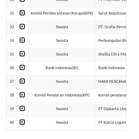
32
Komisi Pemberantasan Korupsi(KPK)
Surat Keputusan Grati
33
Swasta
PT. Graha Permata Pro
34
Swasta
Perkumpulan Bloko Sut
35
Swasta
Shalita Citra Mandiri
36
Bank Indonesia(BI)
Bank Indonesia
37
Swasta
HAKA KENCANA JAYA
38
Komisi Penyiaran Indonesia(KPI)
komisi penyiaran indon
39
Swasta
PT Djakarta Lloyd (Perse
40
Swasta
PT Kairos Logam Makm