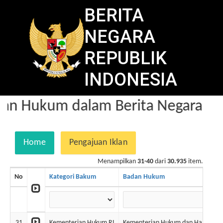
BERITA
NEGARA
REPUBLIK
INDONESIA
an Hukum dalam Berita Negara
Home
Pengajuan Iklan
Menampilkan
31-40
dari
30.935
item.
No
Kategori Bakum
Badan Hukum
31
Kementerian Hukum RI
Kementerian Hukum dan Ham RI