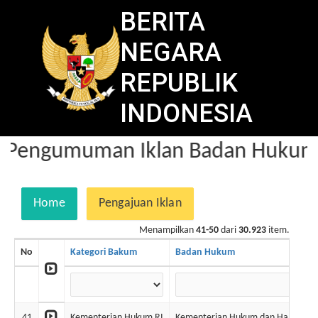
BERITA
NEGARA
REPUBLIK
INDONESIA
Pengumuman Iklan Badan Hukum d
Home
Pengajuan Iklan
Menampilkan
41-50
dari
30.923
item.
No
Kategori Bakum
Badan Hukum
41
Kementerian Hukum RI
Kementerian Hukum dan Ham RI