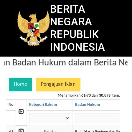
BERITA
NEGARA
REPUBLIK
INDONESIA
n Badan Hukum dalam Berita Neg
Home
Pengajuan Iklan
Menampilkan
61-70
dari
30.893
item.
No
Kategori Bakum
Badan Hukum
61
Swasta
Balai Harta Peninggalan Surabaya