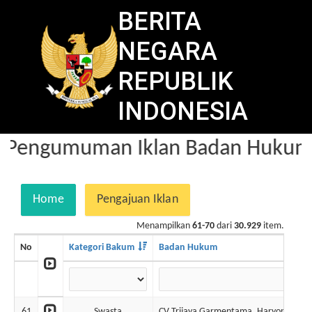
BERITA
NEGARA
REPUBLIK
INDONESIA
Pengumuman Iklan Badan Hukum d
Home
Pengajuan Iklan
Menampilkan
61-70
dari
30.929
item.
No
Kategori Bakum
Badan Hukum
61
Swasta
CV Trijaya Garmentama, Haryono Kurn