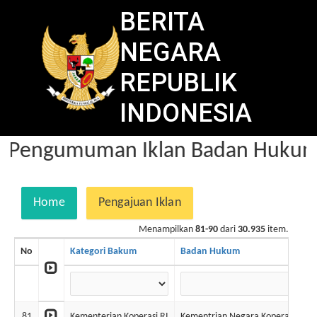
BERITA
NEGARA
REPUBLIK
INDONESIA
Pengumuman Iklan Badan Hukum 
Home
Pengajuan Iklan
Menampilkan
81-90
dari
30.935
item.
No
Kategori Bakum
Badan Hukum
81
Kementerian Koperasi RI
Kementrian Negara Koperasi & U