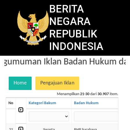
BERITA
NEGARA
REPUBLIK
INDONESIA
gumuman Iklan Badan Hukum dala
Home
Pengajuan Iklan
Menampilkan
21-30
dari
30.907
item.
No
Kategori Bakum
Badan Hukum
21
Swasta
BHP Surabaya