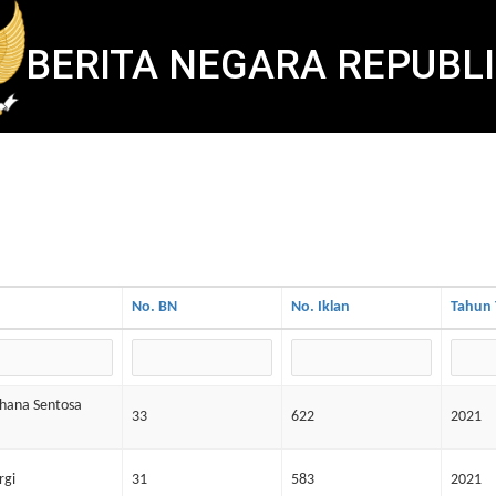
BERITA NEGARA REPUBLI
No. BN
No. Iklan
Tahun 
ahana Sentosa
33
622
2021
rgi
31
583
2021