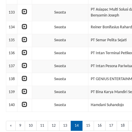
PT Asiapac Multi Solusi 
133
Swasta
Benyamin Joseph
134
Swasta
Reiner Bonifasius Rahard
135
Swasta
PT Semar Pelita Sejati
136
Swasta
PT Intan Terminal Petik
137
Swasta
PT Intan Pesona Pariwis
138
Swasta
PT GENIUS ENTERTAIN
139
Swasta
PT Bina Karya Mandiri S
140
Swasta
Hamdani Suhandojo
«
9
10
11
12
13
14
15
16
17
18