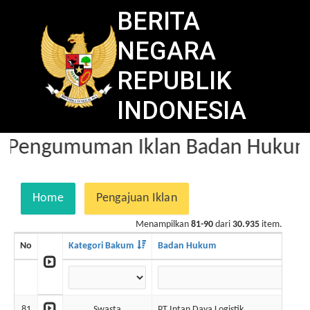
BERITA
NEGARA
REPUBLIK
INDONESIA
Pengumuman Iklan Badan Hukum 
Home
Pengajuan Iklan
Menampilkan
81-90
dari
30.935
item.
No
Kategori Bakum
Badan Hukum
81
Swasta
PT Intan Daya Logistik