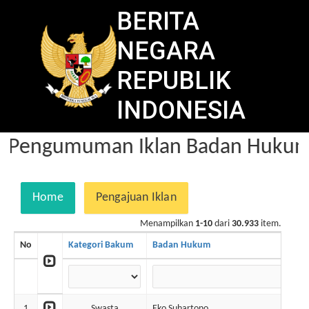
BERITA
NEGARA
REPUBLIK
INDONESIA
Pengumuman Iklan Badan Hukum 
Home
Pengajuan Iklan
Menampilkan
1-10
dari
30.933
item.
No
Kategori Bakum
Badan Hukum
1
Swasta
Eko Suhartono