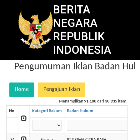
BERITA
NEGARA
REPUBLIK
INDONESIA
Pengumuman Iklan Badan Huku
Home
Pengajuan Iklan
Menampilkan
91-100
dari
30.935
item.
No
Kategori Bakum
Badan Hukum
91
Swasta
PT PRIMA CITRA RASA