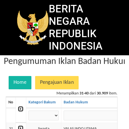
BERITA
NEGARA
REPUBLIK
INDONESIA
Pengumuman Iklan Badan Hukum 
Home
Pengajuan Iklan
Menampilkan
31-40
dari
30.909
item.
No
Kategori Bakum
Badan Hukum
31
Swasta
VALAS INDO UTAMA