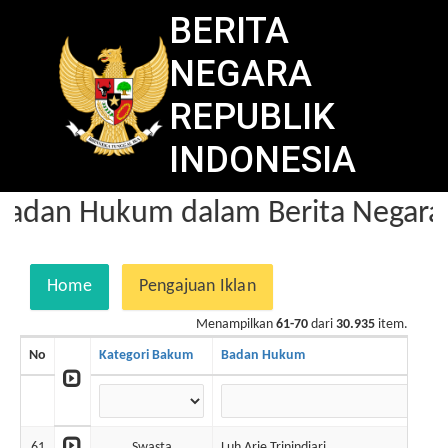
BERITA
NEGARA
REPUBLIK
INDONESIA
adan Hukum dalam Berita Negara
Home
Pengajuan Iklan
Menampilkan
61-70
dari
30.935
item.
No
Kategori Bakum
Badan Hukum
61
Swasta
Luh Arie Trinindiari