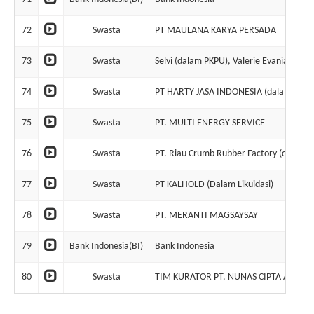
72
Swasta
PT MAULANA KARYA PERSADA
73
Swasta
Selvi (dalam PKPU), Valerie Evania Lim 
74
Swasta
PT HARTY JASA INDONESIA (dalam likuid
75
Swasta
PT. MULTI ENERGY SERVICE
76
Swasta
PT. Riau Crumb Rubber Factory (dalam Pa
77
Swasta
PT KALHOLD (Dalam Likuidasi)
78
Swasta
PT. MERANTI MAGSAYSAY
79
Bank Indonesia(BI)
Bank Indonesia
80
Swasta
TIM KURATOR PT. NUNAS CIPTA AGUNG