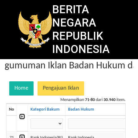
BERITA
NEGARA
REPUBLIK
INDONESIA
ngumuman Iklan Badan Hukum dal
Home
Pengajuan Iklan
Menampilkan
71-80
dari
30.940
item.
No
Kategori Bakum
Badan Hukum
71
Bank Indonesia(BI)
Bank Indonesia