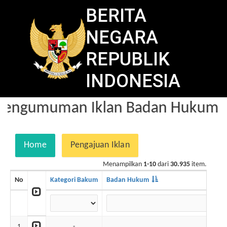
BERITA
NEGARA
REPUBLIK
INDONESIA
engumuman Iklan Badan Hukum da
Home
Pengajuan Iklan
Menampilkan
1-10
dari
30.935
item.
No
Kategori Bakum
Badan Hukum
1
-