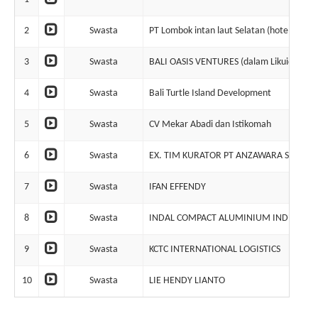
2
Swasta
PT Lombok intan laut Selatan (hotel The S
3
Swasta
BALI OASIS VENTURES (dalam Likuidasi)
4
Swasta
Bali Turtle Island Development
5
Swasta
CV Mekar Abadi dan Istikomah
6
Swasta
EX. TIM KURATOR PT ANZAWARA SATRIA 
7
Swasta
IFAN EFFENDY
8
Swasta
INDAL COMPACT ALUMINIUM INDUSTRIE
9
Swasta
KCTC INTERNATIONAL LOGISTICS
10
Swasta
LIE HENDY LIANTO