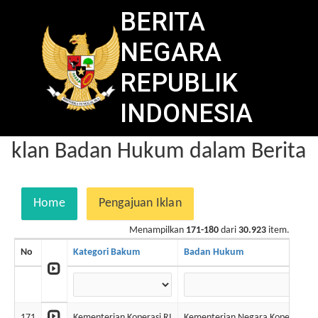
BERITA
NEGARA
REPUBLIK
INDONESIA
klan Badan Hukum dalam Berita N
Home
Pengajuan Iklan
Menampilkan
171-180
dari
30.923
item.
No
Kategori Bakum
Badan Hukum
171
Kementerian Koperasi RI
Kementerian Negara Koperasi &