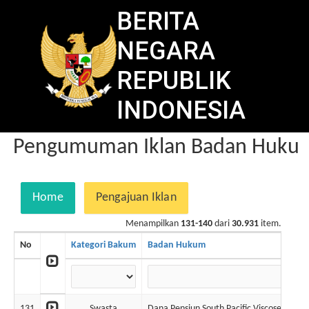
BERITA
NEGARA
REPUBLIK
INDONESIA
Pengumuman Iklan Badan Hukum 
Home
Pengajuan Iklan
Menampilkan
131-140
dari
30.931
item.
No
Kategori Bakum
Badan Hukum
131
Swasta
Dana Pensiun South Pacific Viscose