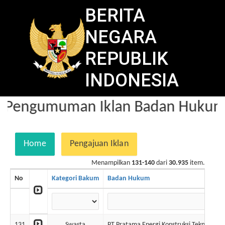
BERITA
NEGARA
REPUBLIK
INDONESIA
Pengumuman Iklan Badan Hukum d
Home
Pengajuan Iklan
Menampilkan
131-140
dari
30.935
item.
No
Kategori Bakum
Badan Hukum
131
Swasta
PT Pratama Energi Konstruksi Teknologi I