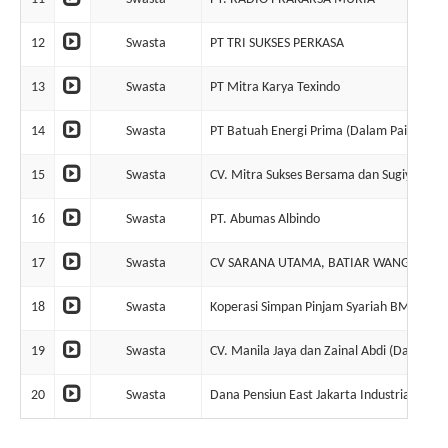
12
Swasta
PT TRI SUKSES PERKASA
13
Swasta
PT Mitra Karya Texindo
14
Swasta
PT Batuah Energi Prima (Dalam Pailit)
15
Swasta
CV. Mitra Sukses Bersama dan Sugiyono
16
Swasta
PT. Abumas Albindo
17
Swasta
CV SARANA UTAMA, BATIAR WANG, ANNY 
18
Swasta
Koperasi Simpan Pinjam Syariah BMT Taru
19
Swasta
CV. Manila Jaya dan Zainal Abdi (Dalam Pai
20
Swasta
Dana Pensiun East Jakarta Industrial Park