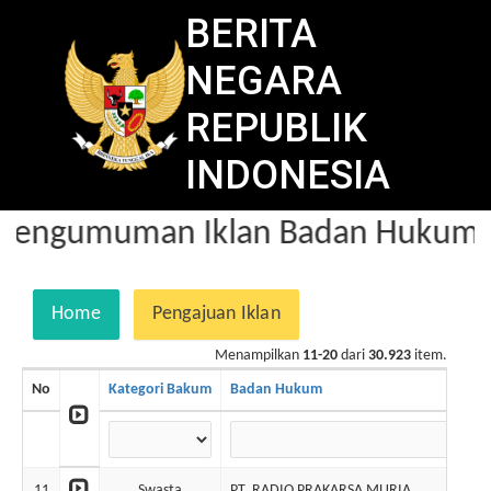
BERITA
NEGARA
REPUBLIK
INDONESIA
Pengumuman Iklan Badan Hukum d
Home
Pengajuan Iklan
Menampilkan
11-20
dari
30.923
item.
No
Kategori Bakum
Badan Hukum
11
Swasta
PT. RADIO PRAKARSA MURIA