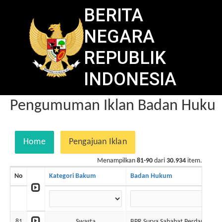
BERITA
NEGARA
REPUBLIK
INDONESIA
Pengumuman Iklan Badan Hukum 
Home
Pengajuan Iklan
Menampilkan
81-90
dari
30.934
item.
No
Kategori Bakum
Badan Hukum
N
81
Swasta
BPR Surya Sahabat Perdana
6