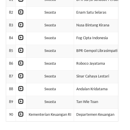
82
Swasta
Enam Satu Selaras
6
83
Swasta
Nusa Bintang Kirana
6
84
Swasta
Fog Cipta Indonesia
6
85
Swasta
BPR Gempol Librasimpati
6
86
Swasta
Roboco Jayatama
6
87
Swasta
Sinar Cahaya Lestari
6
88
Swasta
Andalan Kridatama
6
89
Swasta
Tan Wie Toan
6
90
Kementerian Keuangan RI
Departemen Keuangan
5