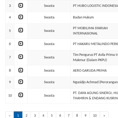
3
Swasta
PT HUBO LOGISTIC INDONESI
4
Swasta
Badan Hukum
PT MOBILIMA SYARIAH
5
Swasta
INTERNASIONAL
6
Swasta
PT HAKARU METALINDO PER
Tim Pengurus PT Avila Prima I
7
Swasta
Makmur (Dalam PKPU)
8
Swasta
AERO GARUDA PRIMA
9
Swasta
Ngasidjo Achmad (Perorangan
PT. DAYA AGUNG SINERGI, H
10
Swasta
THAMRIN & ENDANG KUSRIN
«
1
2
3
4
5
6
7
8
9
10
»