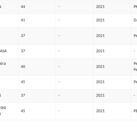
A
44
-
2021
P
41
-
2021
D
37
-
2021
P
KASA
37
-
2021
-
ntra
P
40
-
2021
P
45
-
2021
P
)
37
-
2021
-
USNI
45
-
2021
P
I