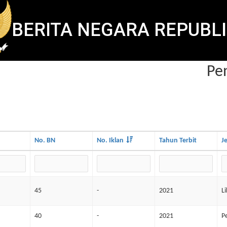
BERITA NEGARA REPUBLI
Pen
No. BN
No. Iklan
Tahun Terbit
J
45
-
2021
L
40
-
2021
P