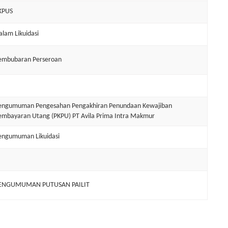
KPUS
alam Likuidasi
embubaran Perseroan
engumuman Pengesahan Pengakhiran Penundaan Kewajiban
embayaran Utang (PKPU) PT Avila Prima Intra Makmur
engumuman Likuidasi
ENGUMUMAN PUTUSAN PAILIT