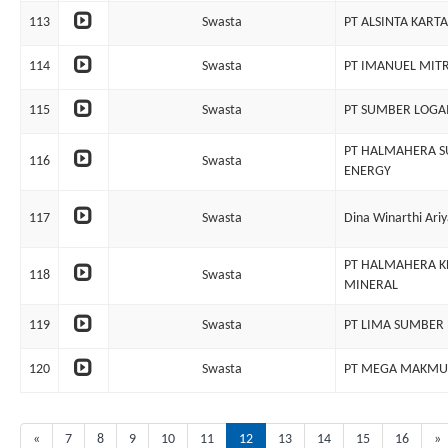
113
Swasta
PT ALSINTA KARTA
114
Swasta
PT IMANUEL MIT
115
Swasta
PT SUMBER LOG
PT HALMAHERA 
116
Swasta
ENERGY
117
Swasta
Dina Winarthi Ariy
PT HALMAHERA 
118
Swasta
MINERAL
119
Swasta
PT LIMA SUMBER
120
Swasta
PT MEGA MAKMU
«
7
8
9
10
11
12
13
14
15
16
»