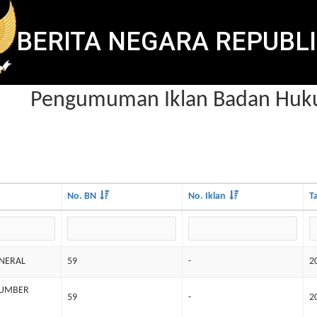
BERITA NEGARA REPUBLI
Pengumuman Iklan Badan Hukum
No. BN
No. Iklan
T
INERAL
59
-
2
SUMBER
59
-
2