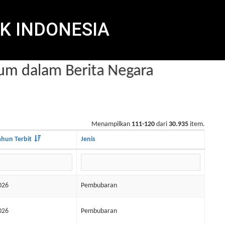
K INDONESIA
 dalam Berita Negara
Menampilkan
111-120
dari
30.935
item.
ahun Terbit
Jenis
026
Pembubaran
026
Pembubaran