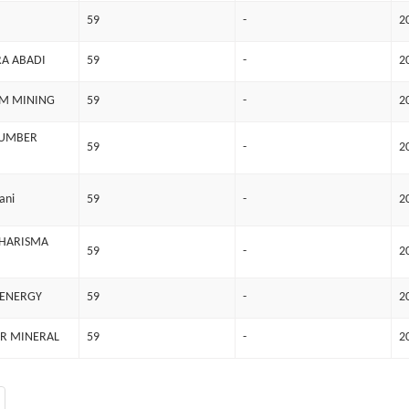
59
-
2
RA ABADI
59
-
2
AM MINING
59
-
2
SUMBER
59
-
2
ani
59
-
2
KHARISMA
59
-
2
 ENERGY
59
-
2
R MINERAL
59
-
2