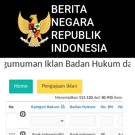
BERITA
NEGARA
REPUBLIK
INDONESIA
gumuman Iklan Badan Hukum dala
Home
Pengajuan Iklan
Menampilkan
111-120
dari
30.935
item.
No
Kategori Bakum
Badan Hukum
No. BN
No. Iklan
111
Bank Indonesia(BI)
Bank Indonesia
98
A-93