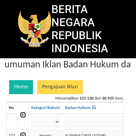
BERITA
NEGARA
REPUBLIK
INDONESIA
gumuman Iklan Badan Hukum dalam
Home
Pengajuan Iklan
Menampilkan
121-130
dari
30.935
item.
No
Kategori Bakum
Badan Hukum
121
Swasta
ALAYANA CIPTA LESTARI