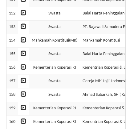
152
Swasta
Balai Harta Peninggalan Suraba
153
Swasta
PT. Rajawali Samudera Fishing I
154
Mahkamah Konstitusi(MK)
Mahkamah Konstitusi
155
Swasta
Balai Harta Peninggalan Semar
156
Kementerian Koperasi RI
Kementrian Koperasi & UKM
157
Swasta
Gereja Misi Injili Indonesia
158
Swasta
Ahmad Subarkah, SH ( Kurator )
159
Kementerian Koperasi RI
Kementerian Koperasi & UKM R
160
Kementerian Koperasi RI
Kementrian Koperasi & UKM