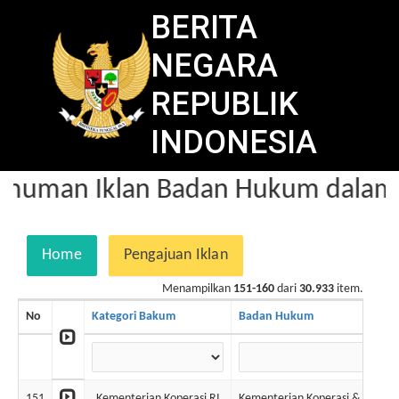
BERITA
NEGARA
REPUBLIK
INDONESIA
muman Iklan Badan Hukum dalam B
Home
Pengajuan Iklan
Menampilkan
151-160
dari
30.933
item.
No
Kategori Bakum
Badan Hukum
151
Kementerian Koperasi RI
Kementerian Koperasi & UKM R