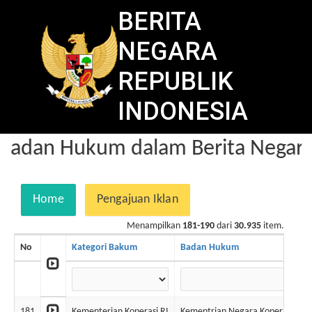
BERITA
NEGARA
REPUBLIK
INDONESIA
Badan Hukum dalam Berita Negara
Home
Pengajuan Iklan
Menampilkan
181-190
dari
30.935
item.
No
Kategori Bakum
Badan Hukum
181
Kementerian Koperasi RI
Kementrian Negara Koperasi & 