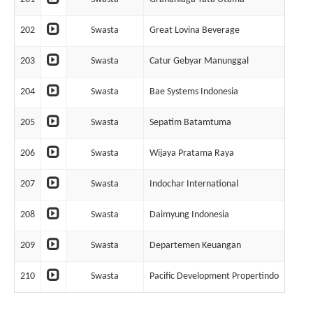
202
Swasta
Great Lovina Beverage
10
203
Swasta
Catur Gebyar Manunggal
11
204
Swasta
Bae Systems Indonesia
11
205
Swasta
Sepatim Batamtuma
11
206
Swasta
Wijaya Pratama Raya
11
207
Swasta
Indochar International
12
208
Swasta
Daimyung Indonesia
12
209
Swasta
Departemen Keuangan
12
210
Swasta
Pacific Development Propertindo
5