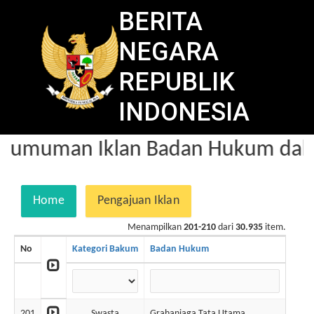
BERITA
NEGARA
REPUBLIK
INDONESIA
gumuman Iklan Badan Hukum dalam
Home
Pengajuan Iklan
Menampilkan
201-210
dari
30.935
item.
No
Kategori Bakum
Badan Hukum
No. 
201
Swasta
Grahaniaga Tata Utama
10