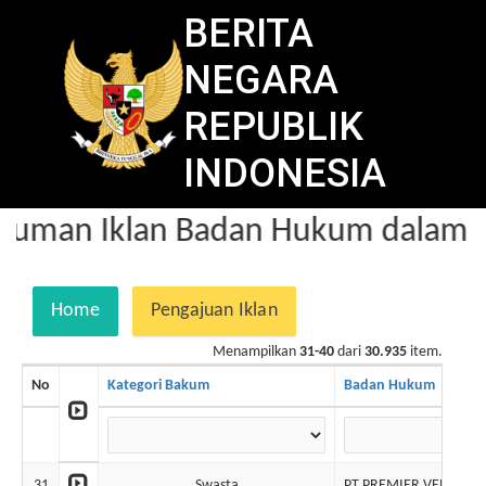
BERITA
NEGARA
REPUBLIK
INDONESIA
uman Iklan Badan Hukum dalam Be
Home
Pengajuan Iklan
Menampilkan
31-40
dari
30.935
item.
No
Kategori Bakum
Badan Hukum
31
Swasta
PT PREMIER VENTURE