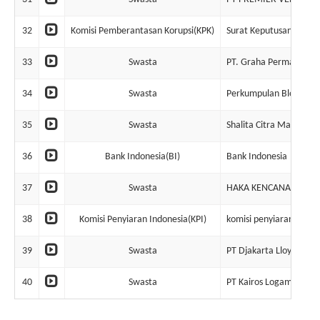
32
Komisi Pemberantasan Korupsi(KPK)
Surat Keputusan Grati
33
Swasta
PT. Graha Permata Pro
34
Swasta
Perkumpulan Bloko Sut
35
Swasta
Shalita Citra Mandiri
36
Bank Indonesia(BI)
Bank Indonesia
37
Swasta
HAKA KENCANA JAYA
38
Komisi Penyiaran Indonesia(KPI)
komisi penyiaran indon
39
Swasta
PT Djakarta Lloyd (Perse
40
Swasta
PT Kairos Logam Makm