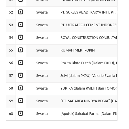
52
Swasta
PT. SUKSES ABADI KARYA INTI, PT. DUNIA
53
Swasta
PT. ULTRATECH CEMENT INDONESIA (DAL
54
Swasta
ROYAL CONSTRUCTION CONSULTANT
55
Swasta
RUMAH MERI POPIN
56
Swasta
Rozita Binte Puteh (Dalam PKPU), Ery Rizl
57
Swasta
Selvi (dalam PKPU), Valerie Evania Lim (d
58
Swasta
YURIKA (dalam PAILIT) dan TOMO SIANTO 
59
Swasta
"PT. SADARPA NINDYA BEGJA" (DALAM LI
60
Swasta
(Apotek) Sahabat Farma (Dalam PKPU)