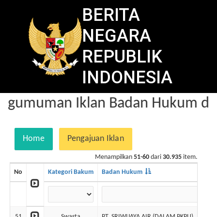
BERITA
NEGARA
REPUBLIK
INDONESIA
ngumuman Iklan Badan Hukum dal
Home
Pengajuan Iklan
Menampilkan
51-60
dari
30.935
item.
No
Kategori Bakum
Badan Hukum
51
Swasta
PT. SRIWIJAYA AIR (DALAM PKPU)