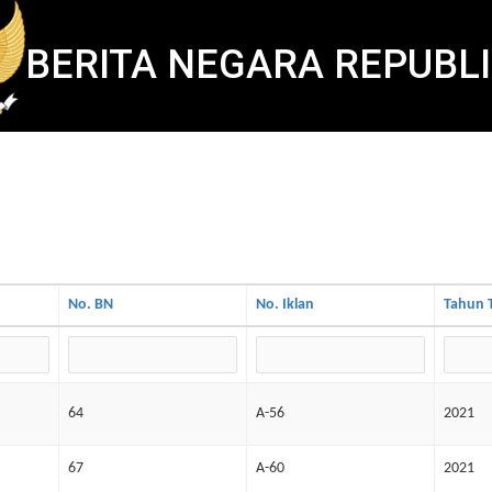
BERITA NEGARA REPUBLI
No. BN
No. Iklan
Tahun T
64
A-56
2021
67
A-60
2021