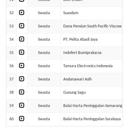
52
Swasta
Suasdam
1
53
Swasta
Dana Pensiun South Pacific Viscose
1
54
Swasta
PT. Pelita Abadi Jaya
1
55
Swasta
Indofert Bumiprakarsa
1
56
Swasta
Tamura Electronics Indonesia
1
57
Swasta
Andanawari Asih
1
58
Swasta
Gunung Sagu
1
59
Swasta
Balai Harta Peninggalan Semarang
1
60
Swasta
Balai Harta Peninggalan Surabaya
1