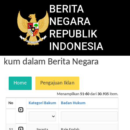
BERITA
NEGARA
REPUBLIK
INDONESIA
kum dalam Berita Negara
Home
Pengajuan Iklan
Menampilkan
51-60
dari
30.935
item.
No
Kategori Bakum
Badan Hukum
No.
51
Swasta
Bale Endah
1