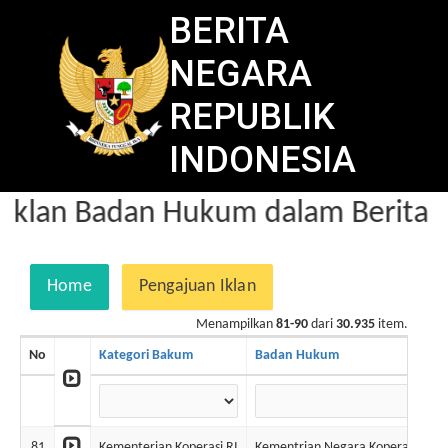
BERITA
NEGARA
REPUBLIK
INDONESIA
klan Badan Hukum dalam Berita N
Home
Pengajuan Iklan
Menampilkan
81-90
dari
30.935
item.
No
Kategori Bakum
Badan Hukum
81
Kementerian Koperasi RI
Kementrian Negara Koperasi & U