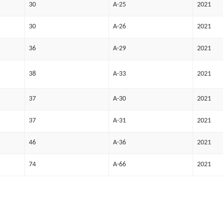
30
A-25
2021
30
A-26
2021
36
A-29
2021
38
A-33
2021
37
A-30
2021
37
A-31
2021
46
A-36
2021
74
A-66
2021