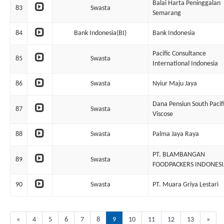
Balai Harta Peninggalan
83
Swasta
Semarang
84
Bank Indonesia(BI)
Bank Indonesia
Pacific Consultance
85
Swasta
International Indonesia
86
Swasta
Nyiur Maju Jaya
Dana Pensiun South Pacif
87
Swasta
Viscose
88
Swasta
Palma Jaya Raya
PT. BLAMBANGAN
89
Swasta
FOODPACKERS INDONESI
90
Swasta
PT. Muara Griya Lestari
«
4
5
6
7
8
9
10
11
12
13
»