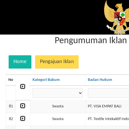
Pengumuman Iklan B
Home
Pengajuan Iklan
No
Kategori Bakum
Badan Hukum
81
Swasta
PT. VISA EMPAT BALI
82
Swasta
PT. Textile Intekaktif Ind