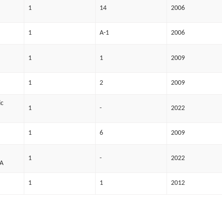
1
14
2006
1
A-1
2006
1
1
2009
1
2
2009
ic
1
-
2022
1
6
2009
1
-
2022
A
1
1
2012